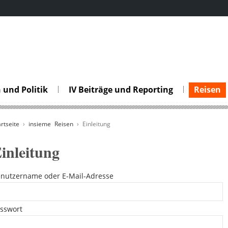
 und Politik
IV Beiträge und Reporting
Reisen
artseite
›
insieme Reisen
› Einleitung
inleitung
nutzername oder E-Mail-Adresse
sswort