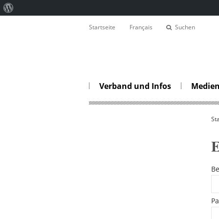
Über
WordPress
Startseite
Français
Suchen
Verband und Infos
Medien
St
E
Be
Pa